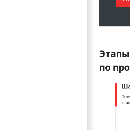
Этапы
по пр
Ша
Пол
зая