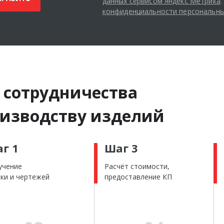
данных сервисом Яндекс Метрика
конфиденциальности персональны
 сотрудничества
оизводству изделий
г 1
Шаг 3
учение
Расчёт стоимости,
вки и чертежей
предоставление КП