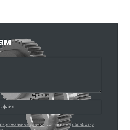
жам
ь файл
 персональных данных
, согласие на
обработку