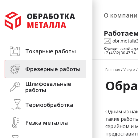
ОБРАБОТКА
О компан
МЕТАЛЛА
Работаем
obr.metalla
Юридический адрес
Токарные работы
+7 (4832) 30 47 74
Фрезерные работы​
Главная
/
Услуги
Обр
Шлифовальные
работы
Термообработка
Одним из на
такие работы
Резка металла
серийном и м
предоставить